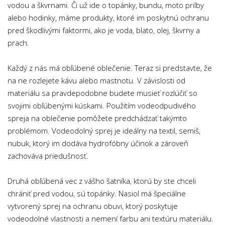
vodou a škvrnami. Či už ide o topánky, bundu, moto prilby
alebo hodinky, máme produkty, ktoré im poskytnú ochranu
pred škodlivými faktormi, ako je voda, blato, olej, škvrny a
prach.
Každý z nás má obľúbené oblečenie. Teraz si predstavte, že
na ne rozlejete kávu alebo mastnotu. V závislosti od
materiálu sa pravdepodobne budete musieť rozlúčiť so
svojimi obľúbenými kúskami. Použitím vodeodpudivého
spreja na oblečenie pomôžete predchádzať takýmto
problémom. Vodeodolný sprej je ideálny na textil, semiš,
nubuk, ktorý im dodáva hydrofóbny účinok a zároveň
zachováva priedušnosť.
Druhá obľúbená vec z vášho šatníka, ktorú by ste chceli
chrániť pred vodou, sú topánky. Nasiol má špeciálne
vytvorený sprej na ochranu obuvi, ktorý poskytuje
vodeodolné vlastnosti a nemení farbu ani textúru materiálu.