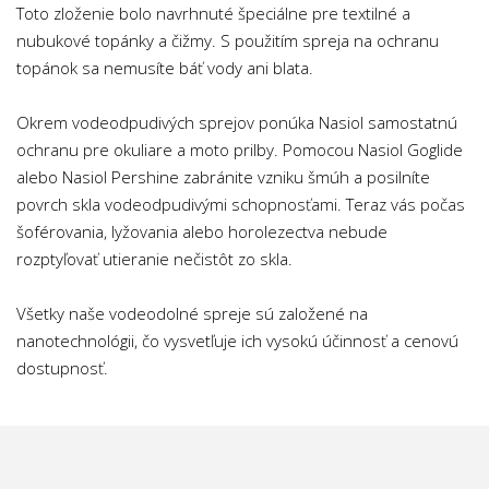
Toto zloženie bolo navrhnuté špeciálne pre textilné a
nubukové topánky a čižmy. S použitím spreja na ochranu
topánok sa nemusíte báť vody ani blata.
Okrem vodeodpudivých sprejov ponúka Nasiol samostatnú
ochranu pre okuliare a moto prilby. Pomocou Nasiol Goglide
alebo Nasiol Pershine zabránite vzniku šmúh a posilníte
povrch skla vodeodpudivými schopnosťami. Teraz vás počas
šoférovania, lyžovania alebo horolezectva nebude
rozptyľovať utieranie nečistôt zo skla.
Všetky naše vodeodolné spreje sú založené na
nanotechnológii, čo vysvetľuje ich vysokú účinnosť a cenovú
dostupnosť.