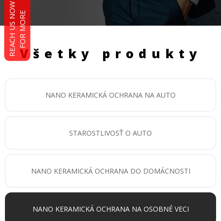
R
E
A
C
H
U
S
N
O
W
F
O
R
M
O
R
E
Všetky produkty
NANO KERAMICKÁ OCHRANA NA AUTO
STAROSTLIVOSŤ O AUTO
NANO KERAMICKÁ OCHRANA DO DOMÁCNOSTI
NANO KERAMICKÁ OCHRANA NA OSOBNÉ VECI